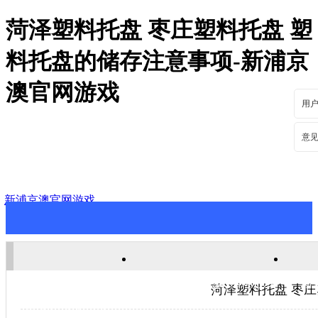
菏泽塑料托盘 枣庄塑料托盘 塑
料托盘的储存注意事项-新浦京
澳官网游戏
用
意
新浦京澳官网游戏
新浦京澳官网游戏
关于新浦京澳官网游戏
新
菏泽塑料托盘 枣
联系新浦京澳官网游戏