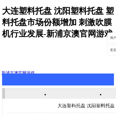
大连塑料托盘 沈阳塑料托盘 塑
料托盘市场份额增加 刺激吹膜
机行业发展-新浦京澳官网游戏
用
意
新浦京澳官网游戏
新浦京澳官网游戏
关于新浦京澳官网游戏
新
大连塑料托盘 沈阳塑料托盘
联系新浦京澳官网游戏