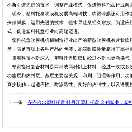
不断引进先进的技术，调整产业模式，促进塑料托盘行业向
现今，塑料托盘吹膜机发展高端科技，吹塑薄膜还可用作食
殊保鲜膜，运用先进的技术，使水果蔬菜经久耐放。为适应
式，促进塑料托盘行业向高端迈进。
塑料托盘吹膜机机械制造行业出产的新型吹膜机有片状吹膜
等，满足市场上各种产品的包装，高端吹膜质量赢得了高档
随着科技不断深入，塑料托盘吹膜机经过不断地更新换代，
专家指出复合材料是两种或两种以上材料，经过一次或多次
功能层和热封层。基层主要起美观、印刷、阻湿等作用。功能层主要
直接接触，起适应性、耐渗透性、良好的热封性，以及透明性、开日性等功能
上一条：
齐齐哈尔塑料托盘 牡丹江塑料托盘 金朔塑业：塑