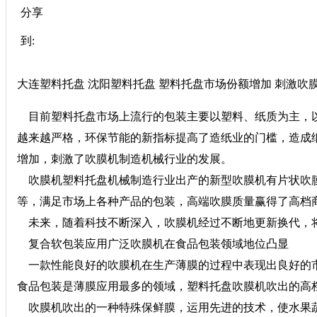
分享
到:
大连塑料托盘 沈阳塑料托盘 塑料托盘市场份额增加 刺激吹膜机行业发展 ht
目前塑料托盘市场上流行的包装主要以塑料、纸质为主，以
越来越严格，环保节能的新指标提高了造纸业的门槛，造成
增加，刺激了吹膜机制造机械行业的发展。
吹膜机塑料托盘机械制造行业出产的新型吹膜机有片状吹膜
等，满足市场上各种产品的包装，高端吹膜质量赢得了高档
未来，随着科技不断深入，吹膜机经过不断地更新换代，将
复合软包装应用广泛吹膜机在食品包装领域地位凸显
一款性能良好的吹膜机在生产薄膜的过程中表现出良好的市
食品包装是薄膜应用最多的领域，塑料托盘吹膜机吹出的高
吹膜机吹出的一种特殊保鲜膜，运用先进的技术，使水果蔬