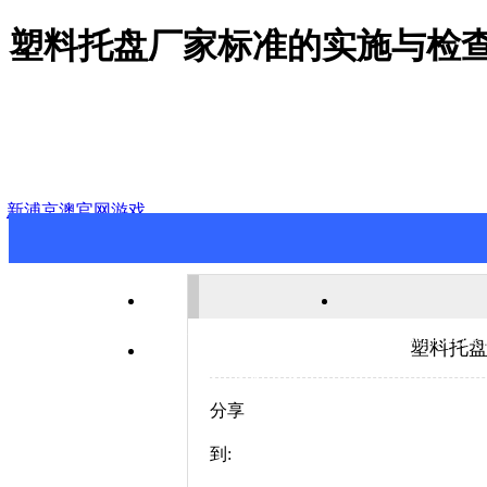
塑料托盘厂家标准的实施与检查
新浦京澳官网游戏
新浦京澳官网游戏
关于新浦京澳
塑料托盘
联系新浦京澳官网游戏
分享
到: