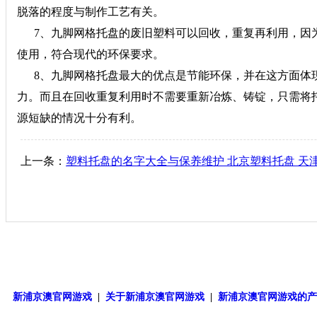
脱落的程度与制作工艺有关。
7、九脚网格托盘的废旧塑料可以回收，重复再利用，因为
使用，符合现代的环保要求。
8、九脚网格托盘最大的优点是节能环保，并在这方面体现
力。而且在回收重复利用时不需要重新冶炼、铸锭，只需将
源短缺的情况十分有利。
上一条：
塑料托盘的名字大全与保养维护 北京塑料托盘 天
新浦京澳官网游戏
|
关于新浦京澳官网游戏
|
新浦京澳官网游戏的