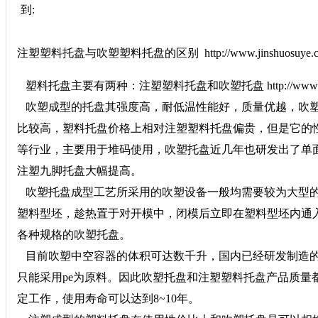
到:
注塑塑料托盘与吹塑塑料托盘的区别 http://www.jinshuosuye.
塑料托盘主要有两种：注塑塑料托盘和吹塑托盘 http://www.jinsh
吹塑成型的托盘其强度高，耐低温性能好，质量优越，吹塑
比较高，塑料托盘价格上相对注塑塑料托盘偏贵，但是它的
等行业，主要用于堆码使用，吹塑托盘近几年也研发出了单
注塑九脚托盘大幅提高。
吹塑托盘成型工艺所采用的吹塑设备一般均需要较为大型的中
塑料型坯，趁热置于对开模中，闭模后立即在塑料型坯内通
各种规格的吹塑托盘。
目前吹塑中空容器的体积可达数千升，国内已经研发制造的大
只能采用pe为原料。因此吹塑托盘和注塑塑料托盘产品质量都是
定工作，使用寿命可以达到8~10年。