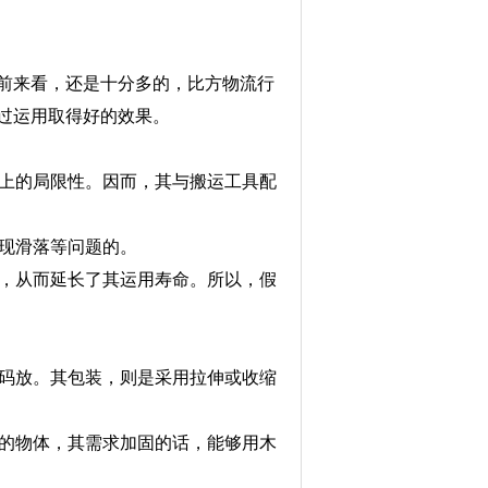
前来看，还是十分多的，比方物流行
过运用取得好的效果。
上的局限性。因而，其与搬运工具配
现滑落等问题的。
，从而延长了其运用寿命。所以，假
码放。其包装，则是采用拉伸或收缩
的物体，其需求加固的话，能够用木