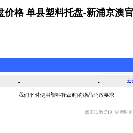
盘价格 单县塑料托盘-新浦京澳
新
官网游戏
新浦京澳官网游戏的产品中心
公司新闻
我们平时使用塑料托盘时的物品码放要求
点击次数:719
更新时间:2