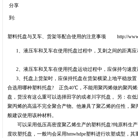
分享
到:
塑料托盘与叉车、货架等配合使用的注意事项 http://www.jinsh
1、液压车和叉车在使用托盘过程中，叉刺之间的距离应尽
2、液压车和叉车在使用托盘运动过程中，应保持匀速
3、托盘上货架时，应保持托盘在货架横梁上地平稳放置，
合选用哪种塑料托盘? 正负40℃，不能用聚丙烯做的聚丙
盘，货没有这么重可以选择田字的或者川字托盘 。另：在
聚丙烯的高温不完全聚合产物。他兼具了聚乙烯的任性，聚
般建议使用该种材料。
可以采用低压高密度聚乙烯生产的塑料托盘?纯原料生产的
度吹塑托盘，一般均会采用hmwhdpe塑料进行吹塑成型，