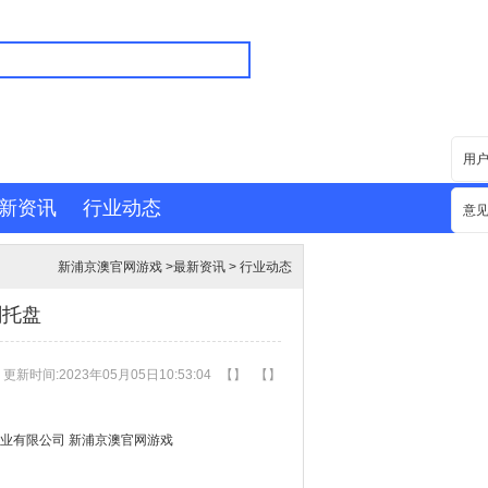
用
新资讯
行业动态
意
新浦京澳官网游戏
>
最新资讯
>
行业动态
刷托盘
更新时间:2023年05月05日10:53:04
【】
【】
塑业有限公司
新浦京澳官网游戏