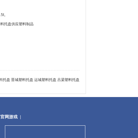
5t。
 塑料托盘供应塑料制品
料托盘 晋城塑料托盘 运城塑料托盘 吕梁塑料托盘
澳官网游戏
|