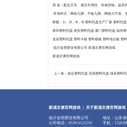
用 途：配合叉车、液压车周转、存储货物、提高
常用样式：网状九脚，平板九脚，网格川字底，平板川
静载：1t，3t，4t，6t 塑料托盘生产厂家 塑
泉州塑料托盘 南安塑料托盘 厦门塑料托盘 福州塑
龙岩塑料托盘 塑料卡板 塑料栈板 塑料地台板 塑
临沂金朔塑业有限公司
新浦京澳官网游戏
新浦京澳官网游戏
上一条：
保定塑料托盘 安国塑料托盘 雄县塑料托
新浦京澳官网游戏
|
关于新浦京澳官网游戏
临沂金朔塑业有限公司
地址：山东省
公司电话：0539-6121210
手机：1526399