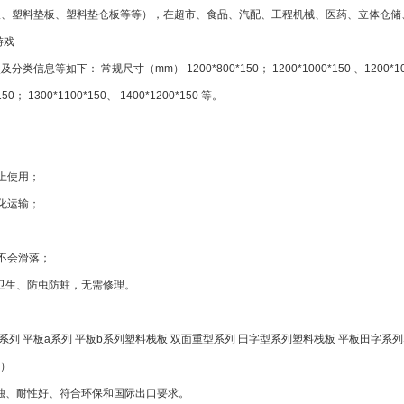
板、塑料垫板、塑料垫仓板等等），在超市、食品、汽配、工程机械、医药、立体仓储
游戏
： 常规尺寸（mm） 1200*800*150； 1200*1000*150 、1200*1000*140
*150； 1300*1100*150、 1400*1200*150 等。
上使用；
化运输；
不会滑落；
、卫生、防虫防蛀，无需修理。
系列 平板a系列 平板b系列塑料栈板 双面重型系列 田字型系列塑料栈板 平板田字系
e）
腐蚀、耐性好、符合环保和国际出口要求。