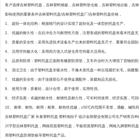
客户选择吉林塑料托盘，吉林塑料栈板，吉林塑料垫仓板，吉林塑料地台板，吉林
影响使用的重要条件吉林塑料托盘/吉林塑料托盘厂/吉林塑料托盘价格，
1、 超轻一体化结构：根据精巧的设计实现了超轻化及一体型的托盘生产。
2、 优越的耐久性：在抗冲击力与耐用性方面，注塑形成的塑料托盘有着木托盘
3、 质量的安全性：采用先进技术设备生产出来的塑料托盘其尺寸、重量符合国
4、 活用空间极大化：采用四方借入式使仓库空间最大活用化。
5、 品质和防滑：塑料托盘正面附有橡胶防滑垫，叉车作业时大大增强了货物的防
6、 清洁卫生：由于塑料托盘非吸水性，不像木质托盘一样出现腐烂长毛，病菌繁
7、 优越的安全性：由于连接部位不使用金属配件，装载制品无损化。
8、 使用方便：质量轻，设计合理，易于使用，实用性强。
9、 经济实惠：卓越的耐水性，耐锈性及耐久性，可长时间使用，经济实惠，可回
10、 耐寒、耐热、耐用：耐寒、耐热性优越，±50℃内范围不变形，遇酸、碱性
吉林塑料托盘厂家 长春塑料托盘 塑料地拍子 临沂金朔塑业有限公司生产销售百
川字型吉林塑料托盘，网格双面塑料托盘，平板双面塑料托盘，网格九脚塑料托盘
用塑料托盘防潮垫板等塑料托盘产品。