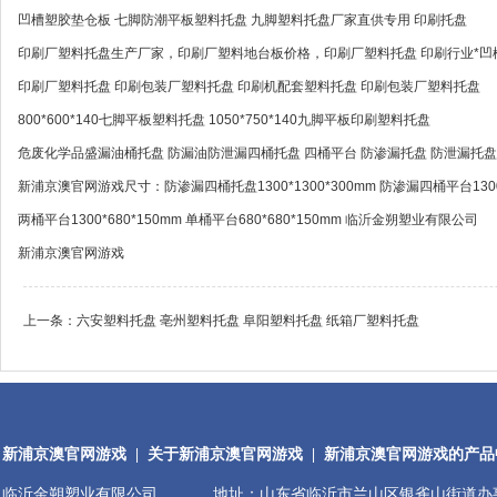
凹槽塑胶垫仓板 七脚防潮平板塑料托盘 九脚塑料托盘厂家直供专用 印刷托盘
印刷厂塑料托盘生产厂家，印刷厂塑料地台板价格，印刷厂塑料托盘 印刷行业*凹
印刷厂塑料托盘 印刷包装厂塑料托盘 印刷机配套塑料托盘 印刷包装厂塑料托盘
800*600*140七脚平板塑料托盘 1050*750*140九脚平板印刷塑料托盘
危废化学品盛漏油桶托盘 防漏油防泄漏四桶托盘 四桶平台 防渗漏托盘 防泄漏托盘
新浦京澳官网游戏
尺寸：防渗漏四桶托盘1300*1300*300mm 防渗漏四桶平台1300*1
两桶平台1300*680*150mm 单桶平台680*680*150mm 临沂金朔塑业有限公司
新浦京澳官网游戏
上一条：
六安塑料托盘 亳州塑料托盘 阜阳塑料托盘 纸箱厂塑料托盘
新浦京澳官网游戏
|
关于新浦京澳官网游戏
|
新浦京澳官网游戏的产
临沂金朔塑业有限公司
地址：山东省临沂市兰山区银雀山街道办