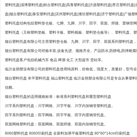
塑料托盘|淄博塑料托盘|桓台塑料托盘|高青塑料托盘|沂源塑料托盘|枣庄塑料托盘|
盘|烟台塑料托盘|泰安塑料托盘|滨州塑料托盘|潍坊塑料托盘|济宁塑料托盘|广饶塑
塑料托盘结构包括塑料垫仓板、七脚、九脚、川字、田字、双面、焊接、置钢管网格
塑料托盘（又称塑料垫板、塑料卡板、塑料栈板、塑料垫仓板等）、塑料托盘、塑
烟台塑料托盘有限公司主营塑料垫仓板、九脚、川字、田字、双面系列塑料托盘
烟台塑料托盘有限公司经验丰富,设备先进、规格齐全。产品防水,防静电,防摔耐腐
塑料托盘客户包括机械汽车 食品 啤酒 化工 大型超市 货站等。
临沂金朔塑业有限公司的塑料托盘使用纯原料，价格低，强度大，质量好，型号
烟台塑料托盘 牟平塑料托盘 福山塑料托盘 临沂金朔塑业有限公司是专业从事塑
信赖。
烟台塑料托盘的适用规格标准：标准系列塑料托盘和重型塑料托盘
川字系列塑料托盘：川字网格、川字平板、川字内加钢管塑料托盘。
田字系列塑料托盘：田字网格、田字平板、田字内置钢管托盘。
双面网格塑料托盘：双面网格、双面焊接、双面内加钢管托盘。
8060塑料托盘 8060印刷托盘 全新料加厚平板塑料托盘 80*60*14cm印刷托盘