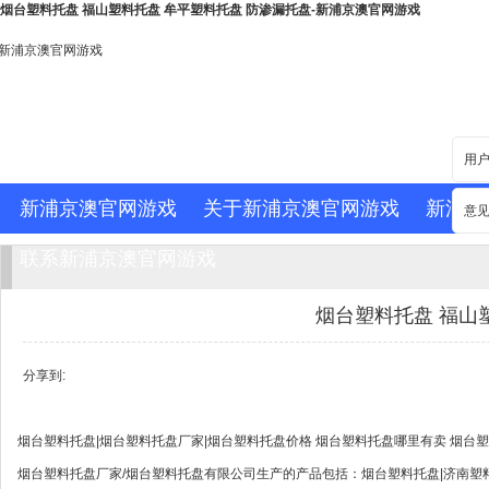
烟台塑料托盘 福山塑料托盘 牟平塑料托盘 防渗漏托盘-新浦京澳官网游戏
新浦京澳官网游戏
用
新浦京澳官网游戏
关于新浦京澳官网游戏
新浦京
意
联系新浦京澳官网游戏
烟台塑料托盘 福山
分享到:
烟台塑料托盘|烟台塑料托盘厂家|烟台塑料托盘价格 烟台塑料托盘哪里有卖 烟台
烟台塑料托盘厂家/烟台塑料托盘有限公司生产的产品包括：烟台塑料托盘|济南塑料托