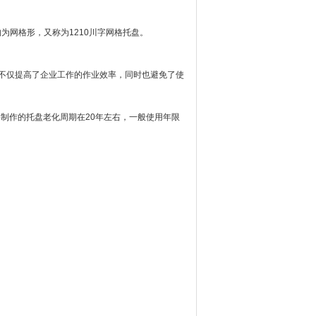
为网格形，又称为1210川字网格托盘。
不仅提高了企业工作的作业效率，同时也避免了使
料制作的托盘老化周期在20年左右，一般使用年限