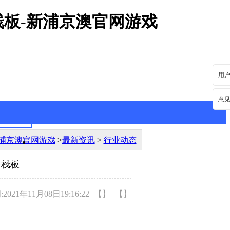
栈板-新浦京澳官网游戏
用
意
浦京澳官网游戏
>
最新资讯
>
行业动态
新资讯
行业动态
料栈板
021年11月08日19:16:22
【】
【】