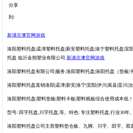
分享
到:
新浦京澳官网游戏
洛阳塑料托盘|孟津塑料托盘|新安塑料托盘|洛宁塑料托盘|宜
托盘 临沂金朔塑业有限公司
新浦京澳官网游戏
洛阳塑料托盘有限公司|服务:洛阳塑料托盘|洛阳托盘（垫板|
洛阳塑料托盘直销洛阳|孟津|新安|洛宁|宜阳|伊川|嵩县|栾川|汝
洛阳塑料托盘|塑料垫板|塑料卡板|塑料栈板综合使用成本低！
型号: 田字托盘,川字托盘,等。特色: 专注塑料托盘,行业30年
洛阳塑料托盘公司主营塑料垫仓板、九脚、川字、田字、双