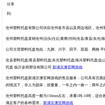
分享
到:
沧州塑料托盘有限公司供应沧州各市县以及周边地区，沧州
沧州塑料托盘直销沧州|泊头|任丘|黄骅|河间|沧县|青县|东光|海
公司主营塑料托盘包括：九脚、川字、田字、双面、网格 平
沧县塑料托盘|青县塑料托盘|东光塑料托盘|海兴塑料托盘|盐
托盘 临沂金朔塑业有限公司
新浦京澳官网游戏
沧州塑料托盘新浦京澳官网游戏的售后服务：公司具有完善
的情况下，非人为损坏，按重量，一年之内一换一；两年之
沧州塑料托盘高度一般为150mm左右，承重1吨-10吨，
满足客户的各种需求。
新浦京澳官网游戏