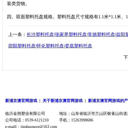
装类货物。
四、双面塑料托盘规格。塑料托盘尺寸规格有1.1米*1.1米、1.2米*1
上一条：
长沙塑料托盘|张家界塑料托盘|常德塑料托盘|益阳塑
邵阳塑料托盘|怀化塑料托盘|娄底塑料托盘
下
新浦京澳官网游戏
|
关于新浦京澳官网游戏
|
新浦京澳官网游戏的
临沂金朔塑业有限公司
地址：山东省临沂市兰山区银雀山街道
公司电话：0539-6121210
手机：15263998686
e-maill：
jinshuosuye@163.com