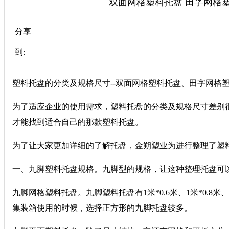
双面网格塑料托盘 田字网格
联系新浦京澳官网游戏
分享
到:
塑料托盘的分类及规格尺寸--双面网格塑料托盘、田字网格
为了适应企业的使用需求，塑料托盘的分类及规格尺寸差别
才能找到适合自己的那款塑料托盘。
为了让大家更加详细的了解托盘，金朔塑业为进行整理了塑
一、九脚塑料托盘规格。九脚型的规格，让这种整理托盘可
九脚网格塑料托盘。九脚塑料托盘有1米*0.6米、1米*0.8米、1米*1
集装箱使用的时候，选择正方形的九脚托盘较多。