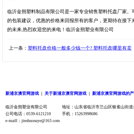
临沂金朔塑料制品有限公司是一家专业销售塑料托盘厂家。
的包装建议，优惠的价格来回报所有的客户，更期待在接下
的未来,热烈欢迎您的来电！临沂金朔塑业有限公司
上一条：
塑料托盘价格一般多少钱一个? 塑料托盘哪里有卖
新浦京澳官网游戏
|
关于新浦京澳官网游戏
|
新浦京澳官网游戏的
临沂金朔塑业有限公司
地址：山东省临沂市兰山区银雀山街道
公司电话：0539-6121210
手机：15263998686
e-maill：
jinshuosuye@163.com