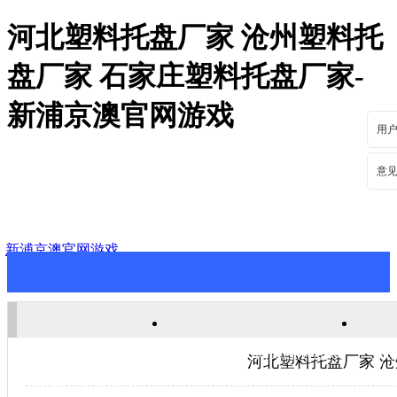
河北塑料托盘厂家 沧州塑料托
盘厂家 石家庄塑料托盘厂家-
新浦京澳官网游戏
用
意
新浦京澳官网游戏
新浦京澳官网游戏
关于新浦京澳官网游戏
新
河北塑料托盘厂家 
联系新浦京澳官网游戏