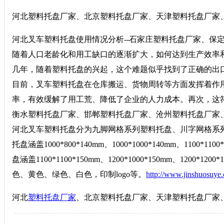
河北塑料托盘厂家、北京塑料托盘厂家、天津塑料托盘厂家
河北叉车塑料托盘使用情况分析--石家庄塑料托盘厂家、保
随着人口老龄化和用工缺口的逐渐扩大，如何达到生产效率
几年，随着塑料托盘的兴起，这个难题似乎找到了正确的出
目前，叉车塑料托盘在仓库搬运、货物周转等方面发挥着作
率，有效缓解了用工荒、降低了企业的人力成本。再次，这
衡水塑料托盘厂家、邯郸塑料托盘厂家、沧州塑料托盘厂家
河北叉车塑料托盘分为九脚网格系列塑料托盘、川字网格系
托盘涵盖1000*800*140mm、1000*1000*140mm、1100*1
盘涵盖1100*1100*150mm、1200*1000*150mm、1200*1
色、黄色、绿色、白色，印制logo等。
http://www.jinshuosuye
河北
塑料托盘厂家
、北京塑料托盘厂家、天津塑料托盘厂家