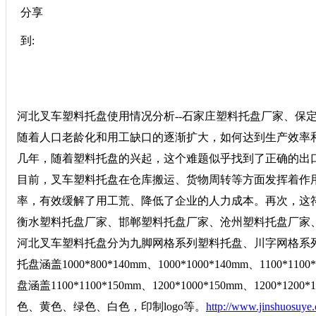
分享
到:
河北叉车塑料托盘使用情况分析--石家庄塑料托盘厂家、保
随着人口老龄化和用工缺口的逐渐扩大，如何达到生产效率
几年，随着塑料托盘的兴起，这个难题似乎找到了正确的出
目前，叉车塑料托盘在仓库搬运、货物周转等方面发挥着作
率，有效缓解了用工荒、降低了企业的人力成本。再次，这
衡水塑料托盘厂家、邯郸塑料托盘厂家、沧州塑料托盘厂家
河北叉车塑料托盘分为九脚网格系列塑料托盘、川字网格系
托盘涵盖1000*800*140mm、1000*1000*140mm、1100*1
盘涵盖1100*1100*150mm、1200*1000*150mm、1200*1
色、黄色、绿色、白色，印制logo等。
http://www.jinshuosuye