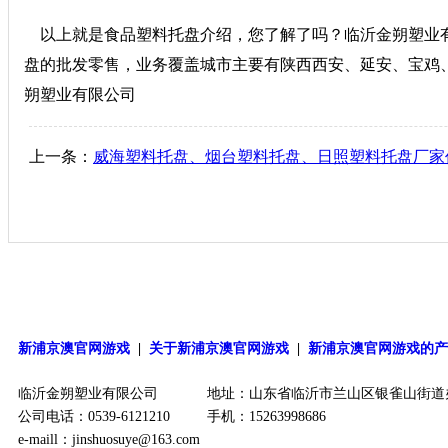
以上就是食品塑料托盘介绍，您了解了吗？临沂金朔塑业有
盘的批发零售，业务覆盖城市主要有陕西西安、延安、宝鸡
朔塑业有限公司
上一条：
威海塑料托盘、烟台塑料托盘、日照塑料托盘厂家
新浦京澳官网游戏
|
关于新浦京澳官网游戏
|
新浦京澳官网游戏的
临沂金朔塑业有限公司
地址：山东省临沂市兰山区银雀山街道
公司电话：0539-6121210
手机：15263998686
e-maill：
jinshuosuye@163.com