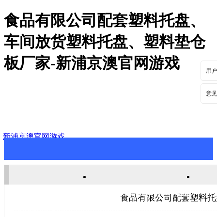
食品有限公司配套塑料托盘、
车间放货塑料托盘、塑料垫仓
板厂家-新浦京澳官网游戏
用
意
新浦京澳官网游戏
新浦京澳官网游戏
关于新浦京澳官网游戏
新
食品有限公司配套塑料托
联系新浦京澳官网游戏